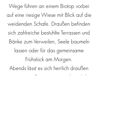
Wege führen an einem Biotop vorbei
auf eine riesige Wiese mit Blick auf die
weidenden Schafe. Draußen befinden
sich zahlreiche bestuhlte Terrassen und
Bänke zum Verweilen, Seele baumeln
lassen oder für das gemeinsame
Frühstück am Morgen.
Abends lässt es sich herrlich draußen
am warmen Feuer sitzen, während die
Kinder friedlich in ihren Betten
schlummern.
Auf der Spielwiese gibt es für die Kids
ein kleines Klettergerüst mit Schaukeln
und Rutsche, einen weiteren
Sandkasten und ein Spielhaus mit