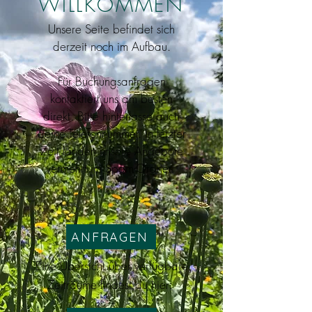
WILLKOMMEN
Unsere Seite befindet sich
derzeit noch im Aufbau.
Für Buchungsanfragen
kontaktiert uns am besten
direkt. Bitte hinterlasse auch
deine Telefonnummer.
In letzter
Zeit landen unsere Angebote
vermehrt im Spam-Ordner.
ANFRAGEN
Eine
Übersicht
über verfügbare
Zeiträume findest du hier: